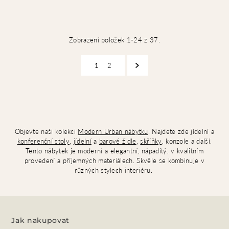
Zobrazení položek 1-24 z 37.
1
2
Objevte naši kolekci
Modern Urban nábytku
. Najdete zde jídelní a
konferenční stoly
,
jídelní
a
barové židle
,
skříňky
, konzole a další.
Tento nábytek je moderní a elegantní, nápaditý, v kvalitním
provedení a příjemných materiálech. Skvěle se kombinuje v
různých stylech interiéru.
Jak nakupovat