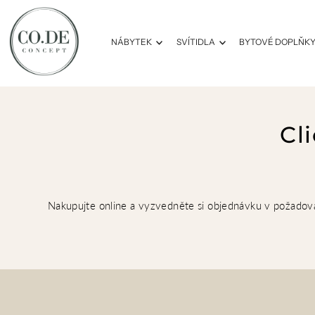
Přeskočit na obsah
NÁBYTEK
SVÍTIDLA
BYTOVÉ DOPLŇK
Cl
Nakupujte online a vyzvedněte si objednávku v požadov