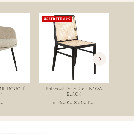
UŠETŘETE 21%
LEONE BOUCLÉ
Ratanová jídelní židle NOVA
Teako
M
BLACK
vý
Kč
6 750 Kč
8 500 Kč