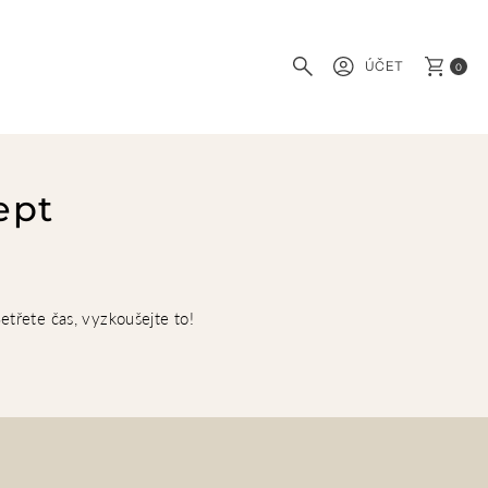
ÚČET
0
ept
třete čas, vyzkoušejte to!