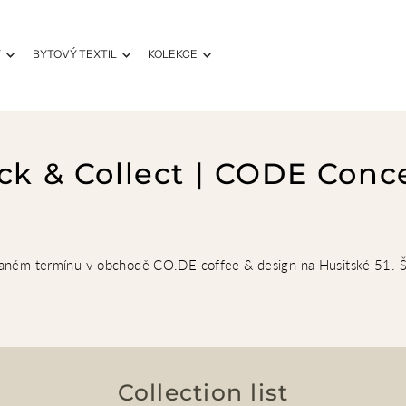
Y
BYTOVÝ TEXTIL
KOLEKCE
ick & Collect | CODE Conc
aném termínu v obchodě CO.DE coffee & design na Husitské 51. Še
Collection list