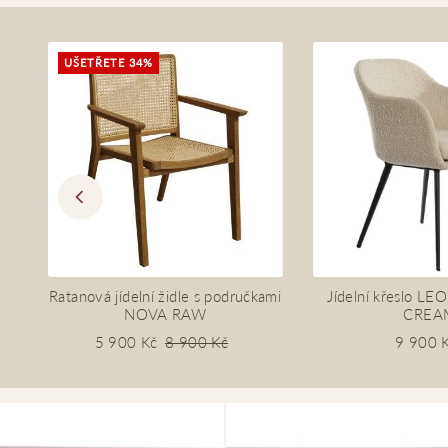
UŠETŘETE 34%
e
Ratanová jídelní židle s područkami
Jídelní křeslo 
NOVA RAW
CREA
5 900 Kč
8 900 Kč
9 900 