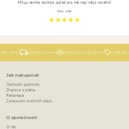
Miluju tenhle obchod, pořád pro mě mají něco nového!
Carly, Utah
Y KONČÍ
DOPRAVA ZDARMA
BEZPEČNÉ ONLINE NÁKUPY
VÝPRODEJ BRZ
Jak nakupovat
Obchodní podmínky
Doprava a platba
Reklamace
Zpracování osobních údajů
O společnosti
O nás