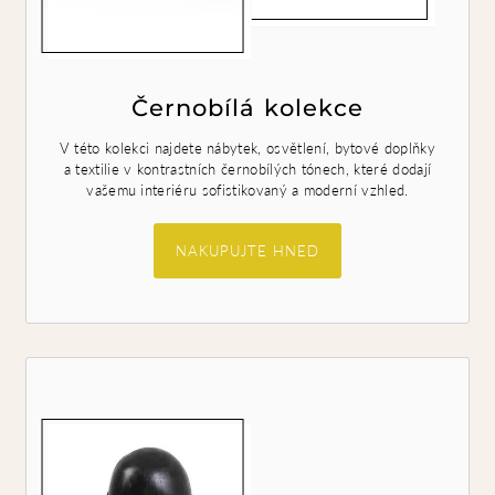
Černobílá kolekce
V této kolekci najdete nábytek, osvětlení, bytové doplňky
a textilie v kontrastních černobílých tónech, které dodají
vašemu interiéru sofistikovaný a moderní vzhled.
NAKUPUJTE HNED