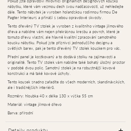
Pokud jste opravdoví milovníci originálních designových kousků
nábytku, které vám vezmou dech svou nadčasovostí, už nehledejte
dále. Tento nábytek je vyroben holandskou rodinnou firmou De
Pagter Interieurs a přináší s sebou opravdové skvosty.
Tento dřevěný TV stolek je vyroben z kvalitního vintage jilmového
dřeva a nabídne vám nejen překrásnou kresbu a povrch, které je
tomuto dřevu vlastní, ale hlavně kvalitní zpracování samotného
kousku nábytku. Pokud jste příznivci jednoduššího designu a
světlých barev, pak je tento dřevěný TV stolek kouskem pro vás.
Přední panel je kostkovaný a to dodává stolku na zajímavosti a
originalitě. Tento TV stolek vám nabídne také bohatý úložný prostor
v podobě dvou polic. Samotný stolek je na robustnější kovové
konstrukci a má také kovové úchyty.
Tento kousek snadno zařadíte do všech moderních, skandinávských,
ale i tradičnějších interiérů.
Rozměry: hloubka 40 x délka 130 x výška 55 cm
Materiál: vintage jilmové dřevo
Barva: přírodní
Detaily produktu