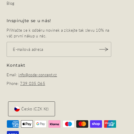
Blog
Inspirujte se u nás!
Přihlašte se k odběru novinek a získejte tak slevu 10% na
váš první nákup u nás.
Kontakt
Email:
info@code-concept.cz
Phone:
739 035 065
Česko (CZK Kč)